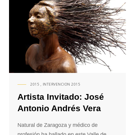
2015
,
INTERVENCION 2015
ENLACES
DE
Artista Invitado: José
CATEGORÍAS
Antonio Andrés Vera
Natural de Zaragoza y médico de
profesión ha hallado en este Valle de