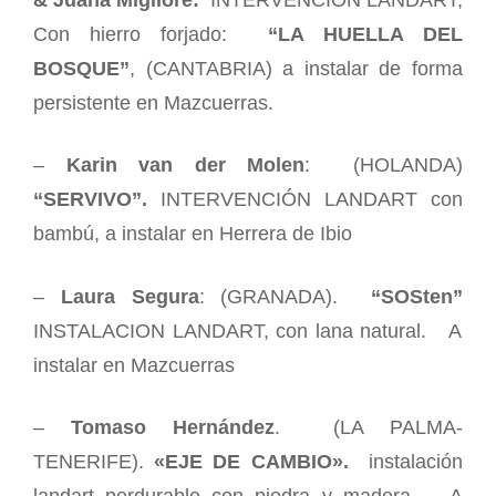
& Juana Migliore:
INTERVENCIÓN LANDART,
Con hierro forjado:
“LA HUELLA DEL
BOSQUE”
, (CANTABRIA) a instalar de forma
persistente en Mazcuerras.
–
Karin van der Molen
: (HOLANDA)
“SERVIVO”.
INTERVENCIÓN LANDART con
bambú, a instalar en Herrera de Ibio
–
Laura Segura
:
(GRANADA).
“SOSten”
INSTALACION LANDART, con lana natural. A
instalar en Mazcuerras
–
Tomaso Hernández
.
(LA PALMA-
TENERIFE).
«EJE DE CAMBIO».
instalación
landart perdurable con piedra y madera. A