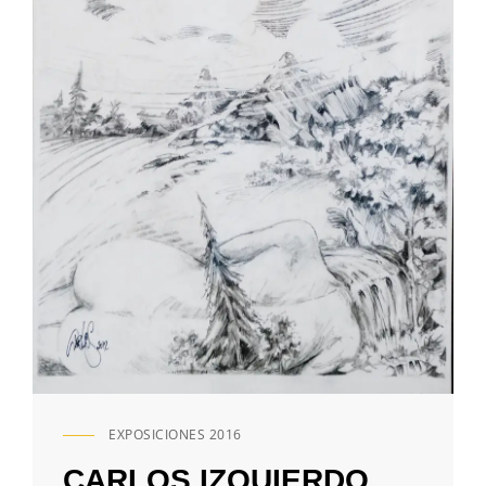
EXPOSICIONES 2016
ENLACES
DE
CARLOS IZQUIERDO
CATEGORÍAS