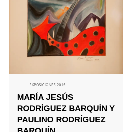
EXPOSICIONES 2016
ENLACES
DE
MARÍA JESÚS
CATEGORÍAS
RODRÍGUEZ BARQUÍN Y
PAULINO RODRÍGUEZ
BARQUÍN