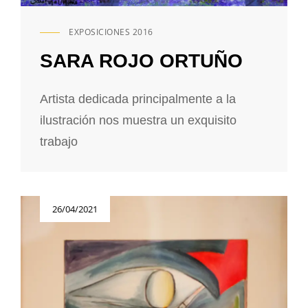
EXPOSICIONES 2016
ENLACES
DE
SARA ROJO ORTUÑO
CATEGORÍAS
Artista dedicada principalmente a la
ilustración nos muestra un exquisito
trabajo
Publicada
26/04/2021
el