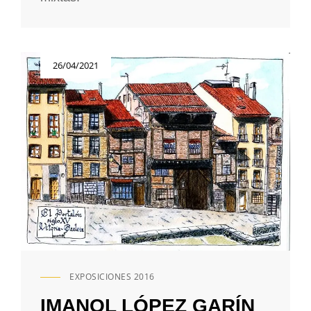
Publicada
26/04/2021
el
EXPOSICIONES 2016
ENLACES
DE
IMANOL LÓPEZ GARÍN
CATEGORÍAS