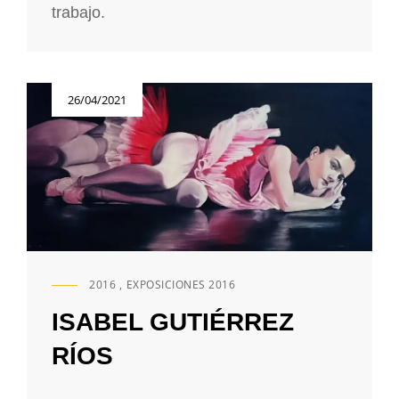
trabajo.
Publicada
26/04/2021
el
2016
,
EXPOSICIONES 2016
ENLACES
DE
ISABEL GUTIÉRREZ
CATEGORÍAS
RÍOS