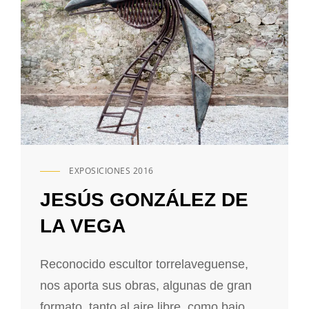
EXPOSICIONES 2016
ENLACES
DE
JESÚS GONZÁLEZ DE
CATEGORÍAS
LA VEGA
Reconocido escultor torrelaveguense,
nos aporta sus obras, algunas de gran
formato, tanto al aire libre, como bajo