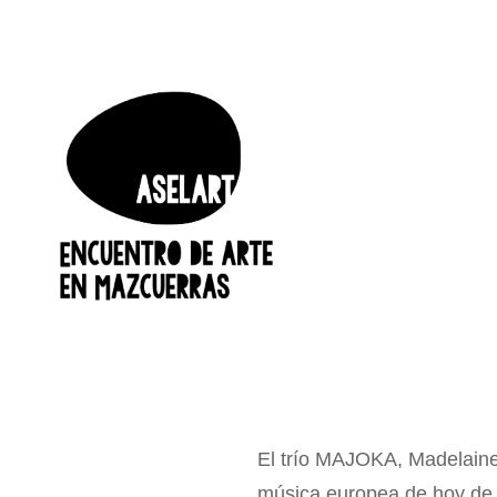
ASELART, Es Una Iniciativa D
ASELART
De MAZCUERRAS, Un Precioso Va
Marco Inigualable Para Mostrar
El trío MAJOKA, Madelaine
música europea de hoy de