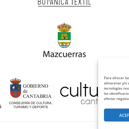
Para ofrecer la
almacenar y/o a
tecnologías no
las identificaci
afectar negativ
ACE