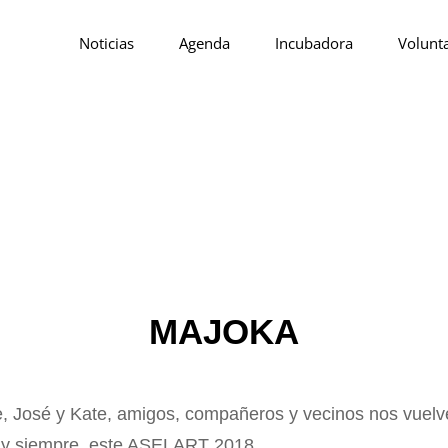
Noticias
Agenda
Incubadora
Volunt
e ARTE EN EL PUEBLO, En Lo RURAL, Ya Fraguada En Los 9 Años Que Llevam
lle De Cantabria, De Interior Pero Cercano A La Costa, Que Con Sus Rinco
 Diversas Iniciativas Artísticas A Lo Largo De Los Meses Del Verano (desde J
MAJOKA
, José y Kate, amigos, compañeros y vecinos nos vuel
 y siempre, este ASELART 2018