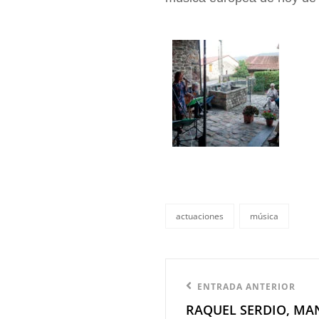
actuaciones
música
categorías
Navegación
Entrada
ENTRADA ANTERIOR
de
RAQUEL SERDIO, MAN
anterior