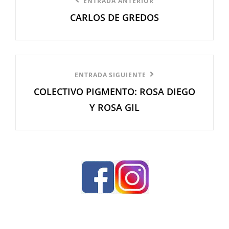
Entrada
ENTRADA ANTERIOR
de
CARLOS DE GREDOS
anterior
entradas
Entrada
ENTRADA SIGUIENTE
COLECTIVO PIGMENTO: ROSA DIEGO
siguiente
Y ROSA GIL