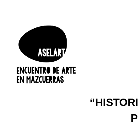
ASELART, Es Una Iniciativa D
ASELART
De MAZCUERRAS, Un Precioso Va
Marco Inigualable Para Mostrar
“HISTOR
P