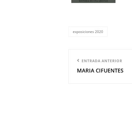
exposiciones 2020
categorías
Navegación
Entrada
ENTRADA ANTERIOR
de
MARIA CIFUENTES
anterior
entradas