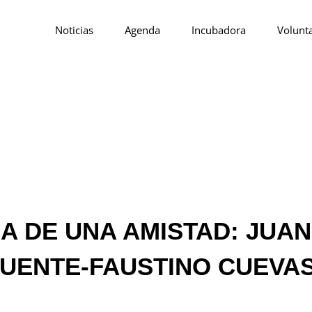
Noticias
Agenda
Incubadora
Volunt
e ARTE EN EL PUEBLO, En Lo RURAL, Ya Fraguada En Los 9 Años Que Llevam
lle De Cantabria, De Interior Pero Cercano A La Costa, Que Con Sus Rinco
 Diversas Iniciativas Artísticas A Lo Largo De Los Meses Del Verano (desde J
IA DE UNA AMISTAD: JUA
UENTE-FAUSTINO CUEVA